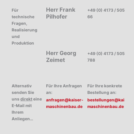
Herr Frank
Für
+49 (0) 4173 / 5054-
Pilhofer
technische
66
Fragen,
Realisierung
und
Produktion
Herr Georg
+49 (0) 4173 / 5054-
Zeimet
788
Alternativ
Für Ihre Anfragen
Für Ihre konkrete
senden Sie
an:
Bestellung an:
uns
direkt
eine
anfragen@kaiser-
bestellungen@kaiser-
E-Mail mit
maschinenbau.de
maschinenbau.de
Ihrem
Anliegen…