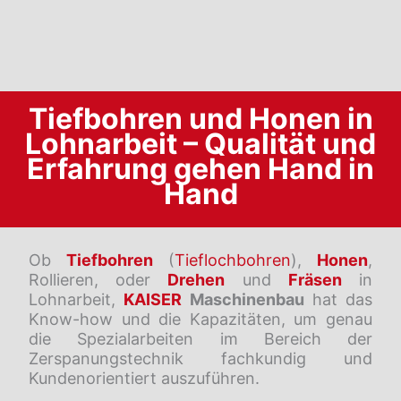
Tiefbohren und Honen in
Lohnarbeit – Qualität und
Erfahrung gehen Hand in
Hand
Ob
Tiefbohren
(
Tieflochbohren
),
Honen
,
Rollieren, oder
Drehen
und
Fräsen
in
Lohnarbeit,
KAISER
Maschinenbau
hat das
Know-how und die Kapazitäten, um genau
die Spezialarbeiten im Bereich der
Zerspanungstechnik fachkundig und
Kundenorientiert auszuführen.